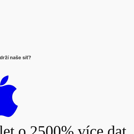
rží naše síť?
let o 2500% více dat.