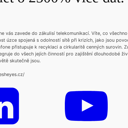
 vás zavede do zákulisí telekomunikací. Víte, co všechno 
ost úzce spojená s odolností sítě při krizích, jako jsou p
fone přistupuje k recyklaci a cirkularitě cenných surovin. Z
egruje do všech jejích činností pro zajištění dlouhodobé ži
větě skutečně jsou.
esheyes.cz/